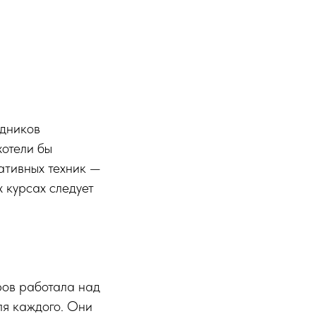
удников
хотели бы
ативных техник —
 курсах следует
ров работала над
ля каждого. Они