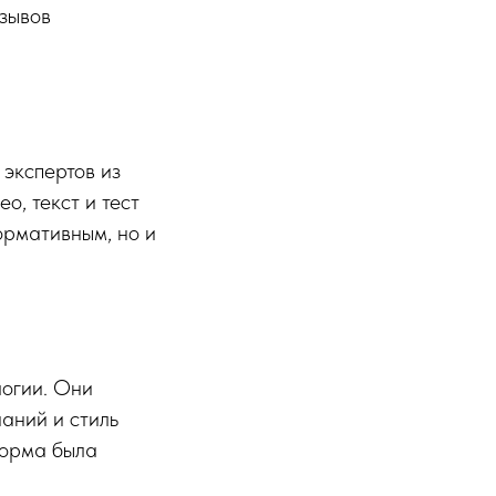
тзывов
экспертов из
о, текст и тест
ормативным, но и
логии. Они
аний и стиль
форма была