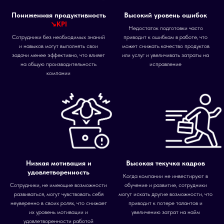
Пониженная продуктивность
Высокий уровень ошибок
↘KPI
Недостаток подготовки часто
Сотрудники без необходимых знаний
приводит к ошибкам в работе, что
и навыков могут выполнять свои
может снижать качество продуктов
задачи менее эффективно, что влияет
или услуг и увеличивать затраты на
на общую производительность
исправление
компании
Низкая мотивация и
Высокая текучка кадров
удовлетворенность
Когда компании не инвестируют в
Сотрудники, не имеющие возможности
обучение и развитие, сотрудники
развиваться, могут чувствовать себя
могут искать другие возможности, что
неуверенно в своих ролях, что снижает
приводит к потере талантов и
их уровень мотивации и
увеличению затрат на найм
удовлетворенности работой