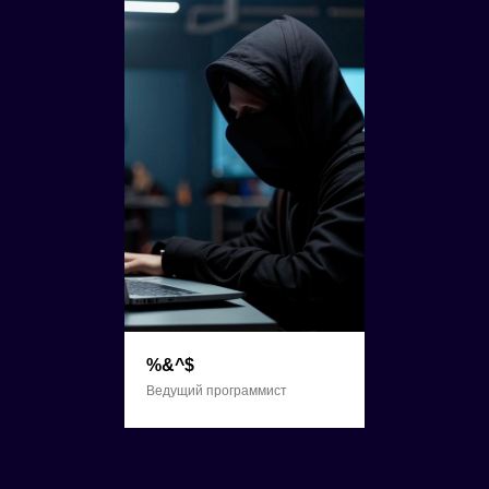
%&^$
Ведущий программист