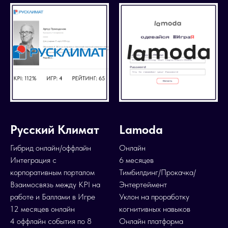
Русский Климат
Lamoda
Гибрид онлайн/оффлайн
Онлайн
Интеграция с
6 месяцев
корпоративным порталом
Тимбилдинг/Прокачка/
Взаимосвязь между KPI на
Энтертеймент
работе и Баллами в Игре
Уклон на проработку
12 месяцев онлайн
когнитивных навыков
4 оффлайн события по 8
Онлайн платформа